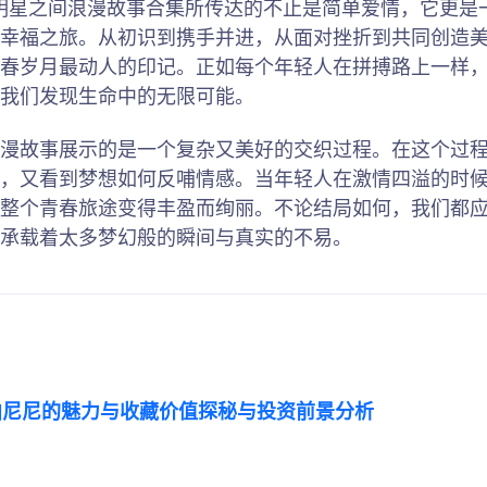
i 与足球明星之间浪漫故事合集所传达的不止是简单爱情，它更
幸福之旅。从初识到携手并进，从面对挫折到共同创造
春岁月最动人的印记。正如每个年轻人在拼搏路上一样
我们发现生命中的无限可能。
漫故事展示的是一个复杂又美好的交织过程。在这个过
，又看到梦想如何反哺情感。当年轻人在激情四溢的时
整个青春旅途变得丰盈而绚丽。不论结局如何，我们都
承载着太多梦幻般的瞬间与真实的不易。
帕尼尼的魅力与收藏价值探秘与投资前景分析