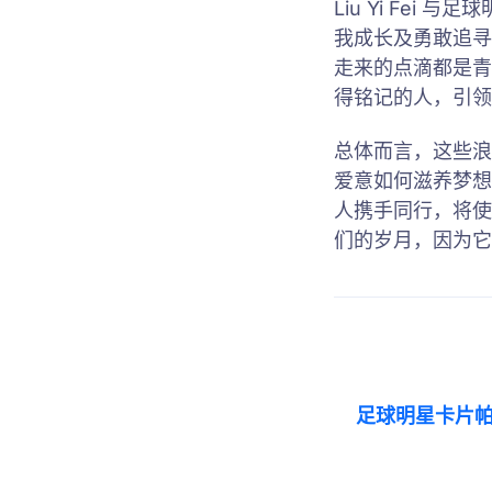
Liu Yi Fe
我成长及勇敢追寻
走来的点滴都是青
得铭记的人，引领
总体而言，这些浪
爱意如何滋养梦想
人携手同行，将使
们的岁月，因为它
足球明星卡片