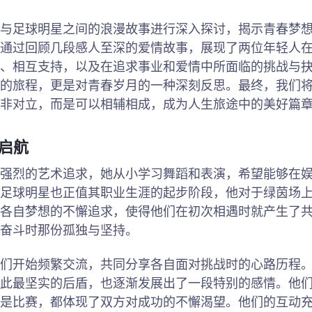
与足球明星之间的浪漫故事进行深入探讨，揭示青春梦
通过回顾几段感人至深的爱情故事，展现了两位年轻人
、相互支持，以及在追求事业和爱情中所面临的挑战与
的旅程，更是对青春岁月的一种深刻反思。最终，我们
非对立，而是可以相辅相成，成为人生旅途中的美好篇
启航
强烈的艺术追求，她从小学习舞蹈和表演，希望能够在
足球明星也正值其职业生涯的起步阶段，他对于绿茵场
各自梦想的不懈追求，使得他们在初次相遇时就产生了
奋斗时那份孤独与坚持。
们开始频繁交流，共同分享各自面对挑战时的心路历程
此最坚实的后盾，也逐渐发展出了一段特别的感情。他
是比赛，都体现了双方对成功的不懈渴望。他们的互动