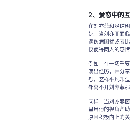
2、爱恋中的
在刘亦菲和足球明
步。当刘亦菲面临
遇伤病困扰或者比
仅使得两人的感情
例如，在一场重要
演出经历，并分享
想，这样平凡却温
都离不开刘亦菲那
同样，当刘亦菲面
星用他的视角帮助
厚且积极向上的关