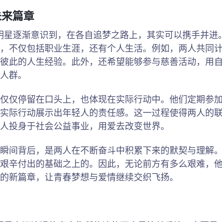
未来篇章
i 与足球明星逐渐意识到，在各自追梦之路上，其实可以携手并
，不仅包括职业生涯，还有个人生活。例如，两人共同
彼此的人生经验。此外，还希望能够参与慈善活动，用
人群。
仅仅停留在口头上，也体现在实际行动中。他们定期参
实际行动展示出年轻人的责任感。这一过程使得两人的
人投身于社会公益事业，用爱去改变世界。
瞬间背后，是两人在不断奋斗中积累下来的默契与理解
艰辛付出的基础之上的。因此，无论前方有多么艰难，
的新篇章，让青春梦想与爱情继续交织飞扬。