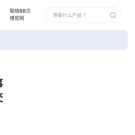
联络BB贝
博官网
事
交