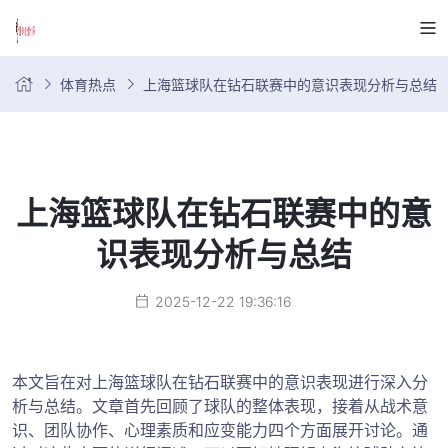
体育热点
上海篮球队在钻石联赛中的意识表现分析与总结
上海篮球队在钻石联赛中的意
识表现分析与总结
2025-12-22 19:36:16
本文旨在对上海篮球队在钻石联赛中的意识表现进行深入分
析与总结。文章首先回顾了球队的整体表现，接着从战术意
识、团队协作、心理素质和应变能力四个方面展开讨论。通