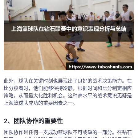
此外，球队在关键时刻也展现出了良好的战术决策能力。在
比分胶着时，他们能够保持冷静，根据时间和比分制定相应
策略，从而最大化胜利机会。这种高水平的战术意识无疑是
上海篮球队成功的重要因素之一。
2、团队协作的重要性
团队协作是任何一支成功篮球队不可或缺的一部分。在钻石